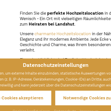
Finden Sie die
perfekte Hochzeitslocation
in 
Wenisch - Ein Ort mit vielseitigen Räumlichkeit
zum
Heiraten bei Landshut
.
Unsere
charmante Hochzeitslocation
in der Näh
Eleganz und ihr modernes Ambiente. Jede Ecke vo
Geschichte und Charme, was Ihrem besonderen 
verleiht.
Eines der Highlights bei Toni's by Wenisch ist da
Datenschutzeinstellungen
erstklassiges Küchenteam bereitet exquisite Men
einem wahren Gaumenschmaus machen. Von trad
n, um externe Inhalte einzubinden, statistische Auswertungen vo
bis hin zu modernen kulinarischen Kreationen, 
. B. IP-Adresse, Gerätekennungen, Cookie-IDs) an Dritte, auch au
offen
.
 freiwillig und kann jederzeit über die Datenschutzeinstellungen w
e Cookies akzeptieren
Notwendige Cookies zu