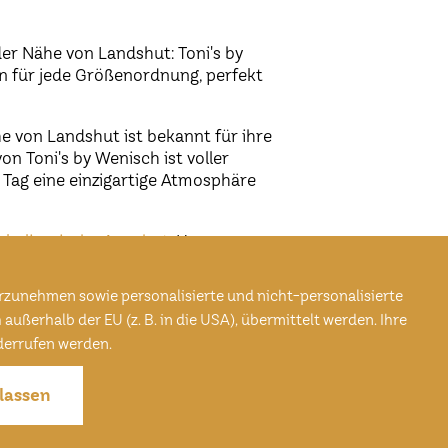
der Nähe von Landshut: Toni's by
en für jede Größenordnung, perfekt
e von Landshut ist bekannt für ihre
n Toni's by Wenisch ist voller
Tag eine einzigartige Atmosphäre
s
kulinarische Angebot
. Unser
üs zu, die jedes Hochzeitsfest zu
itionellen bayerischen Delikatessen
rzunehmen sowie personalisierte und nicht-personalisierte
unsere
Küche lässt keine Wünsche
ßerhalb der EU (z. B. in die USA), übermittelt werden. Ihre
iderrufen werden.
lassen