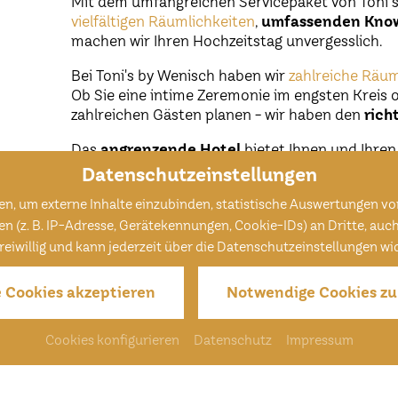
Mit dem umfangreichen Servicepaket von Toni´s
vielfältigen Räumlichkeiten
,
umfassenden Kno
machen wir Ihren Hochzeitstag unvergesslich.
Bei Toni's by Wenisch haben wir
zahlreiche Räum
Ob Sie eine intime Zeremonie im engsten Kreis 
zahlreichen Gästen planen - wir haben den
rich
Das
angrenzende Hotel
bietet Ihnen und Ihren
Übernachtungsmöglichkeit. Nach einem unvergess
Datenschutzeinstellungen
Ruhe den Tag ausklingen lassen und entspannen
n, um externe Inhalte einzubinden, statistische Auswertungen vo
. B. IP-Adresse, Gerätekennungen, Cookie-IDs) an Dritte, auch au
 freiwillig und kann jederzeit über die Datenschutzeinstellungen w
e Cookies akzeptieren
Notwendige Cookies zu
Cookies konfigurieren
Datenschutz
Impressum
Hochzeitslocation Cham / 
Hochzeit Straubing