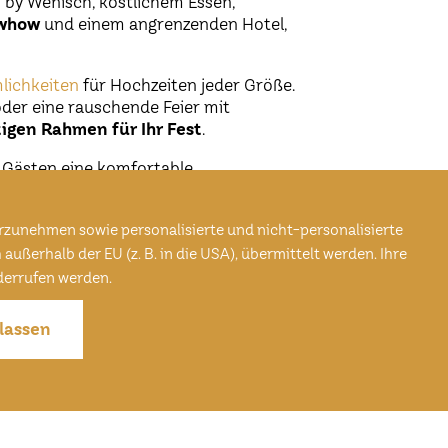
 by Wenisch, köstlichem Essen,
whow
und einem angrenzenden Hotel,
lichkeiten
für Hochzeiten jeder Größe.
oder eine rauschende Feier mit
tigen Rahmen für Ihr Fest
.
 Gästen eine komfortable
lichen Fest können Sie hier in aller
.
rzunehmen sowie personalisierte und nicht-personalisierte
ßerhalb der EU (z. B. in die USA), übermittelt werden. Ihre
iderrufen werden.
lassen
Heiraten
Hochzeitslocation Deggendorf /