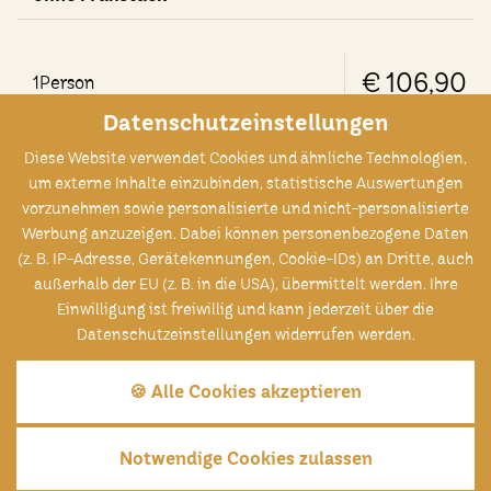
€ 106,90
1
Person
Datenschutzeinstellungen
Diese Website verwendet Cookies und ähnliche Technologien,
um externe Inhalte einzubinden, statistische Auswertungen
€ 149,90
vorzunehmen sowie personalisierte und nicht-personalisierte
2
Personen
Werbung anzuzeigen. Dabei können personenbezogene Daten
(z. B. IP-Adresse, Gerätekennungen, Cookie-IDs) an Dritte, auch
außerhalb der EU (z. B. in die USA), übermittelt werden. Ihre
Einwilligung ist freiwillig und kann jederzeit über die
Datenschutzeinstellungen widerrufen werden.
ALLES INKLUSIVE
🍪 Alle Cookies akzeptieren
Notwendige Cookies zulassen
Tisch reservieren
Zimmer buchen