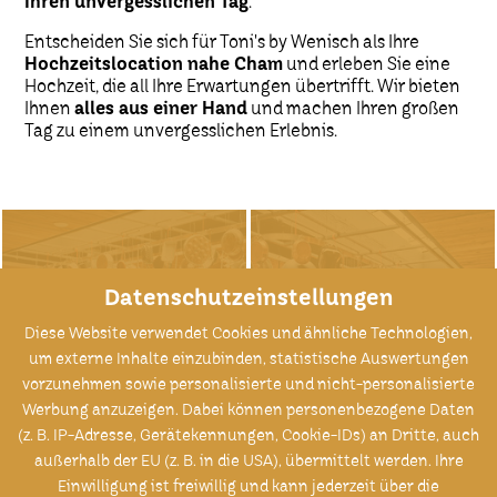
Ihren unvergesslichen Tag
.
Entscheiden Sie sich für Toni's by Wenisch als Ihre
Hochzeitslocation nahe Cham
und erleben Sie eine
Hochzeit, die all Ihre Erwartungen übertrifft. Wir bieten
Ihnen
alles aus einer Hand
und machen Ihren großen
Tag zu einem unvergesslichen Erlebnis.
Datenschutzeinstellungen
Gasthaus Straubing
Hochzeit Straubing
Diese Website verwendet Cookies und ähnliche Technologien,
um externe Inhalte einzubinden, statistische Auswertungen
vorzunehmen sowie personalisierte und nicht-personalisierte
Werbung anzuzeigen. Dabei können personenbezogene Daten
(z. B. IP-Adresse, Gerätekennungen, Cookie-IDs) an Dritte, auch
außerhalb der EU (z. B. in die USA), übermittelt werden. Ihre
Einwilligung ist freiwillig und kann jederzeit über die