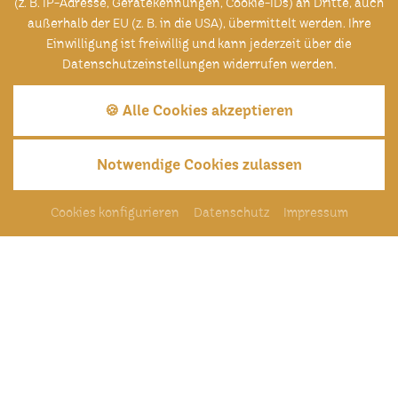
(z. B. IP-Adresse, Gerätekennungen, Cookie-IDs) an Dritte, auch
Haus mit Tradition, gelebter Gastfreundschaft und
außerhalb der EU (z. B. in die USA), übermittelt werden. Ihre
Atmosphäre zum Wohlfühlen in zentraler Lage von
Einwilligung ist freiwillig und kann jederzeit über die
Straubing.
Datenschutzeinstellungen widerrufen werden.
🍪 Alle Cookies akzeptieren
Ihre Familie Wenisch
Notwendige Cookies zulassen
Tisch reservieren
Zimmer buchen
Cookies konfigurieren
Datenschutz
Impressum
Event Ticketshop
Gutscheinshop
Startseite