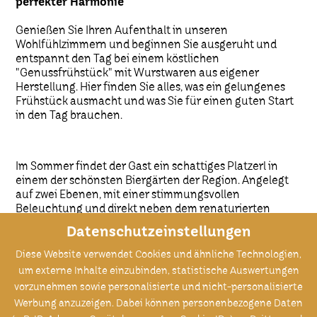
perfekter Harmonie
Genießen Sie Ihren Aufenthalt in unseren
Wohlfühlzimmern und beginnen Sie ausgeruht und
entspannt den Tag bei einem köstlichen
"Genussfrühstück" mit Wurstwaren aus eigener
Herstellung. Hier finden Sie alles, was ein gelungenes
Frühstück ausmacht und was Sie für einen guten Start
in den Tag brauchen.
Im Sommer findet der Gast ein schattiges Platzerl in
einem der schönsten Biergärten der Region. Angelegt
auf zwei Ebenen, mit einer stimmungsvollen
Beleuchtung und direkt neben dem renaturierten
Allachbach gelegen, ist dieser Freisitz ein gemütlicher
Datenschutzeinstellungen
Treffpunkt für Jung und Alt. Hier lässt sich bei einer
g`schmackigen Brotzeit und einer süffigen Halbe echte
Diese Website verwendet Cookies und ähnliche Technologien,
bayerische Gemütlichkeit ausleben.
um externe Inhalte einzubinden, statistische Auswertungen
vorzunehmen sowie personalisierte und nicht-personalisierte
Werbung anzuzeigen. Dabei können personenbezogene Daten
Herzlich Willkommen im Genusshotel Wenisch, dem