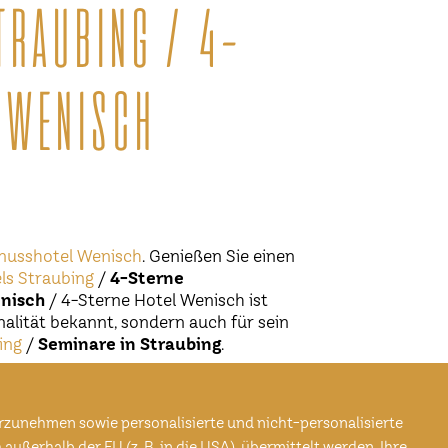
TRAUBING / 4-
 WENISCH
nusshotel Wenisch
. Genießen Sie einen
ls Straubing
/
4-Sterne
nisch
/ 4-Sterne Hotel Wenisch ist
alität bekannt, sondern auch für sein
ing
/
Seminare in Straubing
.
Genusshotel noch so besonders macht,
raubing
, das regionale, bayerische
rzunehmen sowie personalisierte und nicht-personalisierte
stehen Ihnen auch verschiedene
ßerhalb der EU (z. B. in die USA), übermittelt werden. Ihre