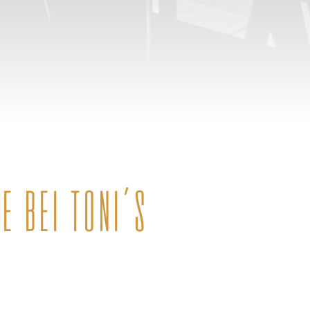
E BEI TONI´S